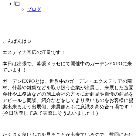
ブログ
こんばんは☺️
エスティナ帯広の江畠です！
本日は出張で、幕張メッセにて開催中の
ガーデンEXPO
に来
ています！
ガーデンEXPOとは、世界中の
ガーデン・エクステリア
の商
材、什器や雑貨などを取り扱う企業が出展し、来展した造園
会社や工務店などの施工会社の方々に新商品や自慢の商品を
アピールし商談、紹介などをしてより良いものをお客様に提
案出来るよう出展側、来展側ともに
意識を高め合う場
です！
(今日訪問してみて実際にそう思いました！)
たくさん良いものを見ることが出来ているので、数回にわけ