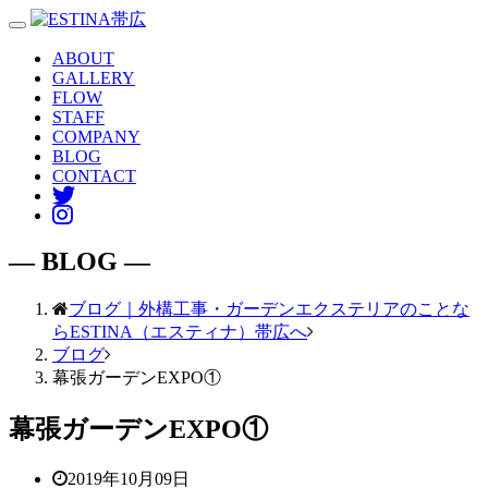
Toggle
navigation
ABOUT
GALLERY
FLOW
STAFF
COMPANY
BLOG
CONTACT
― BLOG ―
ブログ｜外構工事・ガーデンエクステリアのことな
らESTINA（エスティナ）帯広へ
ブログ
幕張ガーデンEXPO①
幕張ガーデンEXPO①
2019年10月09日